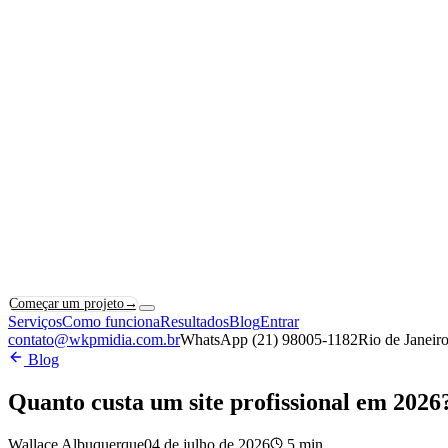
Começar um projeto
→
Serviços
Como funciona
Resultados
Blog
Entrar
contato@wkpmidia.com.br
WhatsApp (21) 98005-1182
Rio de Janeiro
Blog
Quanto custa um site profissional em 2026?
Wallace Albuquerque
04 de julho de 2026
5
min