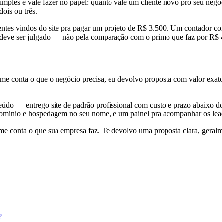
simples e vale fazer no papel: quanto vale um cliente novo pro seu neg
ois ou três.
cientes vindos do site pra pagar um projeto de R$ 3.500. Um contador
nal deve ser julgado — não pela comparação com o primo que faz por R$ 
conta o que o negócio precisa, eu devolvo proposta com valor exato, 
do — entrego site de padrão profissional com custo e prazo abaixo do
 domínio e hospedagem no seu nome, e um painel pra acompanhar os lea
me conta o que sua empresa faz. Te devolvo uma proposta clara, geralm
?