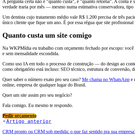
A pergunta certa não é "quanto custa", é "quanto retorna". A conta é 
verdade traria por mês — mesmo numa estimativa conservadora, tipo d
Um dentista cujo tratamento médio vale R$ 1.200 precisa de três pa
único cliente que fique um ano. É por essa régua que site profissio
Quanto custa um site comigo
Na WKPMídia eu trabalho com orçamento fechado por escopo: você me 
e sem mensalidade escondida.
Como uso IA em todo o processo de construção — do design ao conteú
como obrigatório está incluso: SEO técnico, estrutura de conversão,
Quer saber o número exato pro seu caso?
Me chama no WhatsApp
e 
online, empresa de qualquer lugar do Brasil.
Quer um site assim pro seu negócio?
Fala comigo. Eu mesmo te respondo.
Pedir orçamento
Artigo anterior
CRM pronto ou CRM sob medida: o que faz sentido pra sua empresa