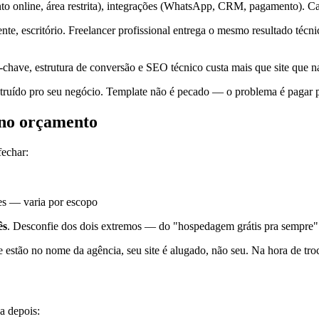
 online, área restrita), integrações (WhatsApp, CRM, pagamento). Ca
nte, escritório. Freelancer profissional entrega o mesmo resultado téc
chave, estrutura de conversão e SEO técnico custa mais que site que n
truído pro seu negócio. Template não é pecado — o problema é pagar p
 no orçamento
fechar:
es — varia por escopo
ês
. Desconfie dos dois extremos — do "hospedagem grátis pra sempre" 
e estão no nome da agência, seu site é alugado, não seu. Na hora de tro
a depois: