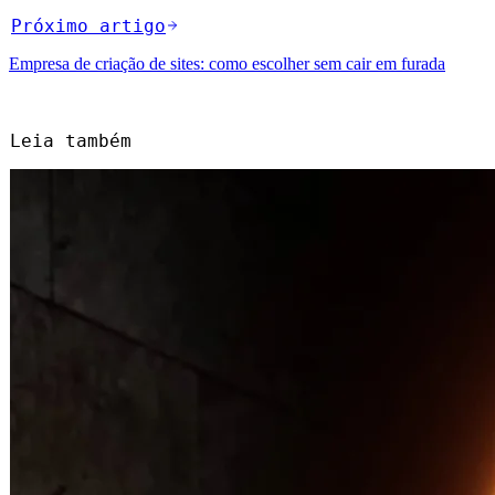
Próximo artigo
Empresa de criação de sites: como escolher sem cair em furada
Leia também